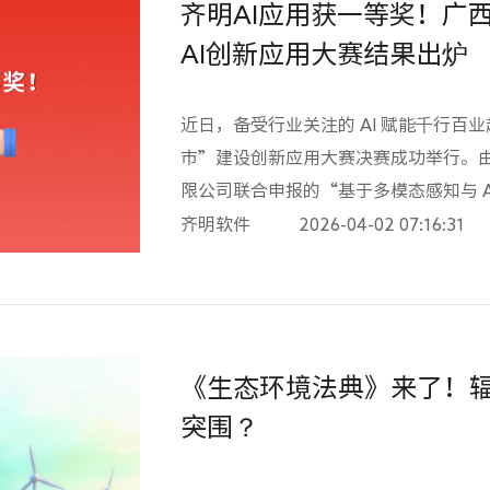
齐明AI应用获一等奖！广
模板，一键自动生成内置官方《房屋市
前教育、危大工程、高风险作业、隐患
AI创新应用大赛结果出炉
匹配规范，怎么填都合规，告别错填漏填。0
支持手机现场随手记录、语音转文字，不
近日，备受行业关注的 AI 赋能千行百
危大工程类型，智能提醒交底、验收、
市”建设创新应用大赛决赛成功举行。由
大幅减少手动录入工作量。03 电子签 
限公司联合申报的“基于多模态感知与 A
监、专职安全员在线电子签名，日志自
系统”，凭借突出的 AI 应用创新与实践
齐明软件
2026-04-02 07:16:31
描、手动上传等重复流程，每天轻松节省 1–
出，斩获大赛一等奖！本次大赛以“智慧
痕，迎检无忧重大隐患、一般隐患实现
族自治区住房和城乡建设厅、广西壮族
踪管理；安全日志连续可追溯、内容完
会、南宁市人民政府联合主办，旨在全
取，还支持微信一键分享，安全管理更
能的创新活力，深度挖掘一批可在行业
日志记录是底线。齐明 AI 安全员不替
《生态环境法典》来了！
决方案，有力驱动行业转型升级。大赛共
复、耗时的工作交给 AI，让你把更多
等奖3名，其余创新创意奖、优胜奖若
突围？
友安全上。齐明 AI 安全员，让您少写
感知与 AI 决策的智慧工地安全风险智能
省一份心！
患智能识别创新应用，该应用精准聚焦