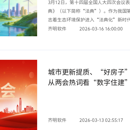
3月12日，第十四届全国人大四次会议
难及整改流程滞后等核心痛点，构建了集
典》（以下简称“法典”）。作为我国
体的智能化管控平台。系统深度融合大
志着生态环境保护进入“法典化”新时代
秒级识别与规范的自动关联，支持多源数
合了现行生态环境法律法规，构建了全
齐明软件
2026-03-16 16:00:00
复核”的全流程闭环管理体系。01看得
护法律制度体系。对于环境监测行业而
将 AI 视频识别技术引入工地，构建了
化升级，更为辐射环境监测这一细分领域
高处作业、临边防护、基坑开挖、起重
施行对“辐射环境监测”意味着什么？
控，全面覆盖人员行为、设备状态及环
要组成部分，涵盖核设施、核技术利用
技术，融合视频、声音及各类传感器数
城市更新提质、“好房子
塑行业生态。1. 构建统一监测网络法
响等潜在风险信号，为工地构筑起一双全
建“陆海统筹、天地一体、上下协同、
从两会热词看“数字住建
——实现政策条文向算法逻辑转化齐明
意味着，辐射环境监测将被纳入更严格
国家政策法规中关于工地隐患的判定依
定。2. 数据质量要求严苛法典专章规
当系统识别出隐患时，不仅能够定位问
真实性、准确性和可追溯性，对监测数
范条款、风险等级及标准化的整改建议
“50万元以上200万元以下的罚款”
齐明软件
2026-03-13 02:55:17
置的可信度。03管得牢——实现隐患整
罚。3. 监测范围全面拓展法典不仅整
理流程，建立了“AI发现—系统推送—