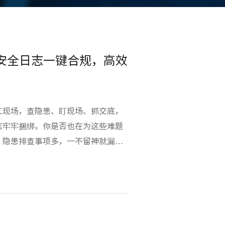
，安全日志一键合规，高效
工现场，查隐患、盯现场、抓交底，
志牢牢捆绑。你是否也在为这些难题
、隐患排查事项多，一不留神就漏
能熬夜补记录？安全日志打印、签
间？一旦填错、漏记、格式不标准，
全日志，耗尽你宝贵的精力！齐明软
屋市政工程量身打造，一键完成全流程安
场安全管理更高效！01 住建部标准