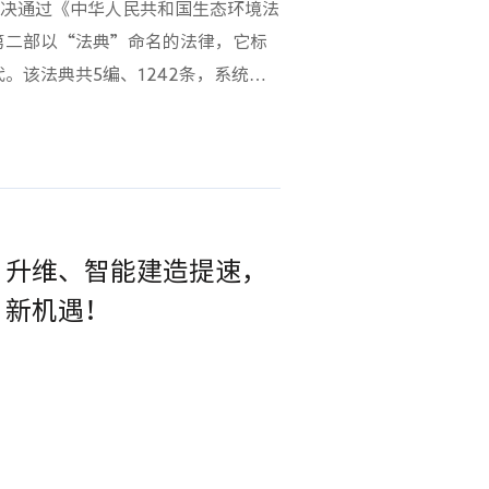
表决通过《中华人民共和国生态环境法
“多模态感知”与“AI决策”于一
第二部以“法典”命名的法律，它标
模型与知识图谱技术，实现了隐患的
。该法典共5编、1242条，系统整
据融合，建立起“AI发现—整改—
方位、全地域、全过程的生态环境保
全——构建全天候风险感知体系系统
言，这不仅推动行业向规范化、智能
24小时不间断的“智能感知网络”，对
筑牢了法治根基。01生态环境法典
机械等高危场景进行全天候自动化监
辐射环境监测作为生态环境监测的重
境变化。同时，系统依托多模态感知
等多个场景，法典落地将从多维度重
据，可精准捕捉异常撞击声、设备异
”升维、智能建造提速，
典第一编第四章专章明确，国家构
天候的“智慧之眼”。02判得准
信息共享”的生态环境监测网络。这
”新机遇！
软件算法团队深度结合行业规范，将
的监管要求，以及更清晰的责任界
据，成功转化为可计算的知识图谱。
定监测数据质量管理，强调监测数据的
题，更能精准输出隐患类型、对应规
据弄虚作假且情节严重者，将面临
，显著提升了隐患识别的准确率与处
或责令停业，并加重对相关人员的处
改的闭环管理系统重构了传统安全管
合了原有核设施、核技术利用、放射性
责任人整改—平台复核”的高效闭环机