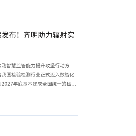
国家法律层面将电磁辐射污染防治纳
工单，精准推送至对应班组、区域的
质规范抬高门槛法典明确从事放射性污
立即启动整改流程；整改完成后，通
规生态环境监测的机构必须配备合格
无误后予以销号。全过程线上流转、
得开展业务，将推动行业良性洗牌。
案发布！齐明助力辐射实
方式，真正实现了隐患的动态清零。
对行业变革，齐明软件结合在辐射环
齐明软件深度参与了多地工程质量安
环境监测机构提供几点合规发展建
发与建设，助力广州、西安、珠海、
照法典要求，全面梳理专业人员、实
门推进数字化、智能化应用场景的建
检测智慧监管能力提升攻坚行动方
板、规范流程，全程贴合国家规范，
转型进程。此次荣誉，是对齐明软件
着我国检验检测行业正式迈入数智化
防线建立“人、机、料、法、环、
路上的高度认可。未来，齐明软件将
2027年底基本建成全国统一的检验
实验室管理系统，依托LIMS系统权
为住建领域数字化、智能化发展注入
监管业务与数智化技术深度融合。
流程自动化管控，构筑数据造假
应用底座、强化数智赋能、鼓励示范
能力定期开展监测人员技能培训，重
境监测作为检验检测行业的重要领
能力，确保每一步操作有据可依、有
此次新政，对环境监测机构的数字化
测解决方案供应商，已深度服务生态
了更高要求，标志着监管模式将从传
环境辐射监测与核应急响应技术支持