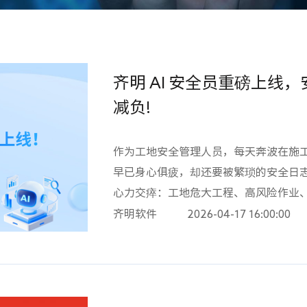
齐明 AI 安全员重磅上线
减负!
作为工地安全管理人员，每天奔波在施
早已身心俱疲，却还要被繁琐的安全日
心力交瘁：工地危大工程、高风险作业
项？安全日志手写慢、易涂改，下班只
齐明软件
2026-04-17 16:00:00
字、扫描、上传，来回折腾浪费大量时
迎检督查时刻心惊胆战？别再让手写安
件 AI 安全员重磅上线 —— 专为房
全日志办理，让合规管理更简单，施工现