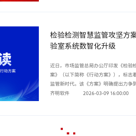
废物管理等环节的监管要求，还首次在
制。隐患一经识别，系统即刻生成电子
入体系，监测领域进一步扩大。4. 资
责任人。责任人通过移动端确认后，可
染监测的机构需具备相应资质，开展常
过拍照上传，系统自动比对复核，确认
专业人员、实验设施及设备，无资质不
检验检测智慧监管攻坚方
全程留痕，替代了传统的纸质台账管理
02以技赋能，辐射环境监测合规前行面
验室系统数智化升级
作为住建领域数字化建设的先锋企业，
境监测领域的技术积累与实践经验，为
全监管、城市更新等核心业务系统的开
议：01对标法典要求，完善资质流程对
横琴粤澳深度合作区等多地住建主管部
近日，市场监管总局办公厅印发《检验
验设施及设备配置，完善资质，补齐短
设落地，有力推动了住建行业的数字化
案》（以下简称《行动方案》），标志
规避法律风险。02智能升级，筑牢数据
在赋能住建领域安全管理智能化升级道
监管新时代。该《方案》明确提出力争到
测”全要素质量管理体系，引入专业辐射
继续秉持技术驱动、场景落地的理念，
检测智慧监管平台，全面推动检验检测
齐明软件
2026-03-09 16:00:00
限管理、操作留痕等功能，实现数据全
更多数智动能。
《行动方案》围绕夯实数据基础、筑牢
的“防火墙”。03强化培训，提升专业
引领四个方面部署了12项重点任务。环
点提升数据采集、设备操作、风险防控
域，是生态环境治理的重要数据支撑。
痕可溯。齐明软件为专业的辐射环境监
建设、数据质量管控、智慧化治理提出
环境部辐射环境监测技术中心、广东省