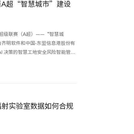
西A超“智慧城市”建设
政工程施工安全日志（范本）》，岗
排查、人员履职等栏目全覆盖，自动
2 现场速记 + AI 辅助，效率翻倍
用下班回办公室补写；AI 自动识别
业超级联赛（A超）——“智慧城
监测关键节点，隐患排查智能归类，
齐明软件和中国-东盟信息港股份有
+ 自动归档，告别纸质繁琐支持安全总
I 决策的智慧工地安全风险智能管控
动归档保存；省去打印、签字、扫
，从大赛1300余支参赛作品中脱颖而
2 小时。04 隐患闭环 + 全程留
城市·智赋新篇”为主题，由广西壮
从发现→整改→复查→销号全流程跟
自治区教育厅、广西壮族自治区总工
整规范，安监检查、项目审计一键调
面激发住房城乡建设系统应用人工智
有依据、有底气。安全责任重于山，
内复制推广的人工智能应用场景及解
代你的专业判断，只帮你把繁琐、重
辐射实验室数据如何合规
评选出一等奖1名，二等奖2名，三
时间用在现场管控、隐患排查、守护工
干。大赛唯一一等奖作品“基于多模态
一页纸，多守一份安；少耗一小时，多
管控系统”，核心为齐明软件 AI 隐
建筑工地人工巡检盲区、监管调度困