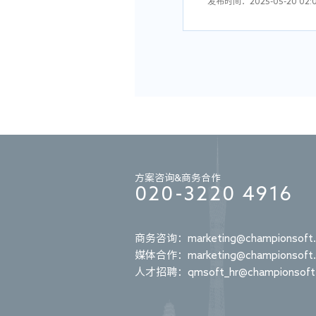
发布时间：2025-05-20 02:0
5、具有完善的设计能力，
炼业务对象以及之间的逻辑关
岗位职责:
岗位要求:
6、具有出色的分析和解决问
1、负责项目前期的客户沟通
1、5年及以上数字政府项目
7、良好的沟通技巧和团队合
2、负责售前方案的编写、讲
2、 本科及以上学历，计算
3、完成项目的招投标工作，
3、熟悉数字政府类信息化
4、了解工信、环保、党政及
作;

5、负责总结行业标杆案例和
4、具备较强的解决方案设
4、负责制作售前工具，参与
和现场交流演示等工作;

5、配合支持销售部门、市场
5、具备较强的学习能力、沟
方案咨询&商务合作
020-3220 4916
项方案、招投标文件等文档制
6、熟练使用WORD、PPT、
商务咨询：marketing@championsoft.
媒体合作：marketing@championsoft.
人才招聘：qmsoft_hr@championsoft