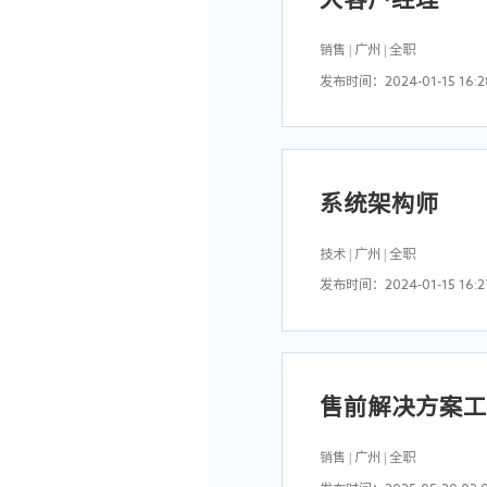
2、以开拓新市场，发展新客
2、五年以上IT服务、系统集
3、对销售市场信息收集、
3、具备优秀的销售能力；

销售 | 广州 | 全职
4、有销售团队管理经验优先；
发布时间：2024-01-15 16:2
5、具有敏锐的市场触觉，高
6、思路敏捷，善于捕捉客户
岗位职责:
岗位要求:
7、性格乐观、积极进取、
1、根据公司营销计划，完成
1、统招本科以上学历；

系统架构师
2、负责与目标客户建立良好
2、一年以上大客户销售工作
3、负责商务谈判和项目推进
3、具有政府、事业单位、国
技术 | 广州 | 全职
4、完成上级领导分配的指标
4、具有系统集成、解决方案
发布时间：2024-01-15 16:2
岗位职责:
岗位要求:
1、负责参与和推动我们公司
1、5年以上软件开发与设计
售前解决方案
2、与开发团队密切合作，
2、具有全栈开发能力，精通
3、后端精通 java 语言以及Spr
销售 | 广州 | 全职
4、前端熟练掌握网页原生语言 