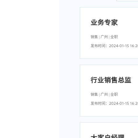
不限
广州
业务专家
销售 | 广州 | 全职
发布时间：2024-01-15 16:2
岗位职责:
岗位要求:
1.支持销售活动，跟进客户并
1、6年以上软件行业相关工
行业销售总监
2.分析与理解客户需求，并
2、具备大型IT系统建设整
3.与客户进行需求、技术交
3、具备独立售前支撑能力，
销售 | 广州 | 全职
4.对公司现有的软件产品进行
4、有带团队和人员培养经验；
发布时间：2024-01-15 16:2
5.完成招投标方案编写、投
5、具备良好的沟通能力和应
6、优秀的团队合作意识、组
岗位职责:
岗位要求:
1、完成个人销售任务，执行
1、大学本科或以上学历；

大客户经理