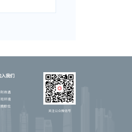
合理的业务设计，并能分析提
与性能设计；





案工作经验者优先;

城市或政务信息化项目售前工
求和市场发展方向；

案；能独立完成售前咨询规划
具备调研报告、解决方案、立
加入我们
福利待遇
公司环境
招聘职位
关注公众微信号