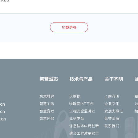
9:00
能根据项目特点提出合理的部署架构设计，并落地形成开发架构；根据业务特点，提出
系，并落地形成数据库设计；能根据系统原型完成后端接口设计；重点模块的安全设计
题的能力，能够独立思考并做出决策，能对线上问题进行诊断、对性能问题进行分析；
，了解用户需求，并结合公司技术特点，引导用户需求，规划、设计、制定解决方案；
工作经验，拥有经济运行监测、生态环境、智慧城市、企业数字化转型等领域售前解决方
加载更多
作精神，能够有效地与各个部门和团队成员进行沟通；

解以及演示，结合客户实际业务进行售前沟通，推进商务合作，展现公司专业性；

机、大数据、信息化等相关专业；

投标方案的设计、投标文件的制作、技术内容的述标、讲解，及时跟进招投标进程；

项目前期规划、立项申报、招投标等工作流程，主导并深度参与过5个以上中大型智慧
各细分领域数字化、智能化政策趋势，收集行业情报和做竞品分析，研判客户的潜在需
场景方案，支撑行业生态合作、智库建设等工作；

计、整合和创新能力，能够根据客户预算和业务需求，有针对性提供产品和技术解决方
售前资料标准化管理工作，并提供内部培训和外部市场活动支持；

部门、交付部门的其他相关工作。
通表达能力、项目管理能力和组织协调能力;具有较强责任心、工作计划性和主动性;
智慧城市
技术与产品
关于齐明
作能力；

VISIO、AXURE等方案编写和原型设计工具。
智慧城建
大数据
了解齐明
cn
智慧工信
物联网loT平台
企业文化
cn
智慧党政
工程安全监测云
发展大事记
.cn
智慧环保
业务中台
荣誉资质
信息技术应用创新
联系我们
建设工程质量安全