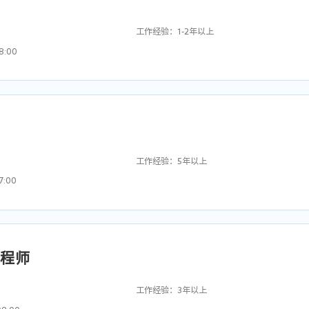
户为主要任务，负责重要项目和重要客户的销售工作和客户关系维护；

成、解决方案销售经验；

整理，销售前景预判，协助制定销售策略、销售计划，以及量化销售目标，完成部门销
工作经验：1-2年以上


8:00
度的责任意识，优秀的沟通和协调能力，强烈的结果导向和团队合作精神；

需求，具有较强的语言表达能力和交际能力；

具有坚韧不拔的毅力，能够承受较大的工作压力。
个人销售指标；

的客情关系，有针对性地给目标客户提供解决方案；

经验；

工作，把控和协调各方面资源；

企或大型企业市场销售经验的优先；

工作经验：5年以上
及其他工作事项。
销售经验优先；

7:00
的技术战略规划，确保系统设计和开发满足业务需求。

经验，至少担任过3个中大型项目的技术经理或开发组长；

工程师
分析需求，设计系统架构，并制定实施计划。
前后端分离框架，熟练掌握前后端协同开发模式；

ing、SpringMvc、Springboot、Mybatis-Plus 框架，熟悉SpringCloud系列产品
工作经验：3年以上
HTML、CSS、JS，以及VUE全家桶开发框架；
