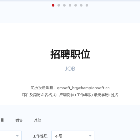
招聘职位
JOB
简历投递邮箱：qmsoft_hr@championsoft.cn
邮件及简历命名格式：应聘岗位+工作年限+最高学历+姓名
项目
销售
其他
工作性质
不限