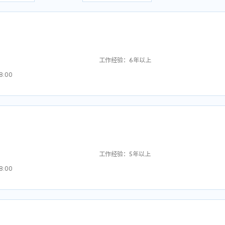
不限
实习
全职
工作经验：6年以上
8:00
挖掘相关业务；

作经验，有政府、大型企事业单位售前工作经验优先；

根据客户需求制订相关的完整或局部解决方案；

体解决方案编写和讲解能力，能独立承担多个业务方向的售前支持工作；

流，系统演示或方案讲解，引导用户接受公司的解决方案和技术思路，随时解决用户提出
包括前期调研、方案策及讲解、项建可研、招投标、原型制作和演示等，具备一定的产
工作经验：5年以上
总结和推广；



8:00
标原型设计、投标方案讲解和答疑。
变能力，能与客户进行沟通，对客户需求、行业变化和竞争形势有敏捷的感知能力

织能力以及良好的精神状态和协作精神；

并完成年度销售计划。
